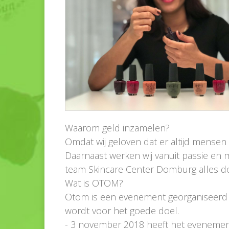
Waarom geld inzamelen?
Omdat wij geloven dat er altijd mensen 
Daarnaast werken wij vanuit passie en 
team Skincare Center Domburg alles do
Wat is OTOM?
Otom is een evenement georganiseerd i
wordt voor het goede doel.
- 3 november 2018 heeft het evenement 