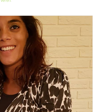
rveren
.