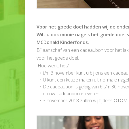
Voor het goede doel hadden wij de onder
Wilt u ook mooie nagels het goede doel
MCDonald Kinderfonds.
Bij aanschaf van een cadeaubon voor het lak
voor het goede doel.
Hoe werkt het?
t/m 3 november kunt u bij ons een cadeau
U kunt een keuze maken uit normale nagellak
De cadeaubon is geldig van 6 t/m 30 nove
en uw cadeaubon inleveren.
3 november 2018 zullen wij tijdens OTOM