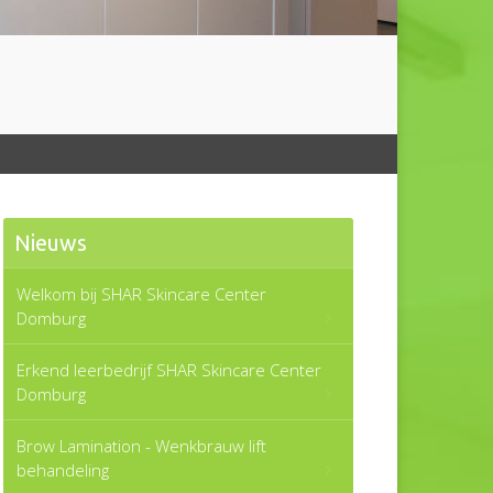
Nieuws
Welkom bij SHAR Skincare Center
Domburg
Erkend leerbedrijf SHAR Skincare Center
Domburg
Brow Lamination - Wenkbrauw lift
behandeling