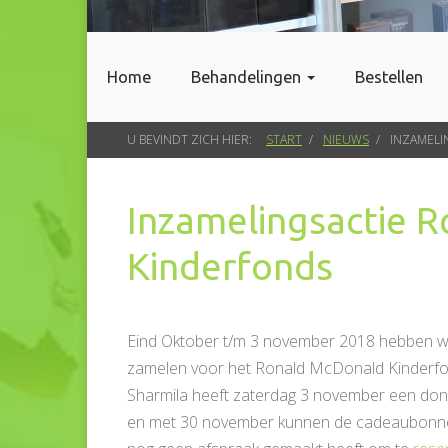
Home
Behandelingen
Bestellen
U BEVINDT ZICH HIER:
START
NIEUWS
INZAMEL
Inzamelingsactie 
Kinderfonds
Eind Oktober t/m 3 november 2018 hebben wij
zamelen voor het Ronald McDonald Kinderfo
Sharmila heeft zaterdag 3 november een don
en met 30 november kunnen de cadeaubonnen 