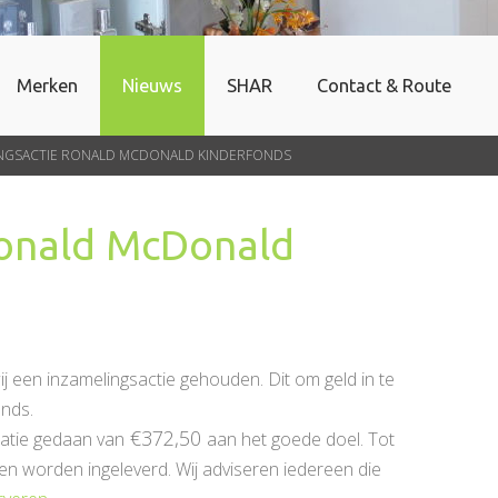
Merken
Nieuws
SHAR
Contact & Route
INGSACTIE RONALD MCDONALD KINDERFONDS
Ronald McDonald
 een inzamelingsactie gehouden. Dit om geld in te
nds.
€372,50
atie gedaan van
aan het goede doel. Tot
worden ingeleverd. Wij adviseren iedereen die