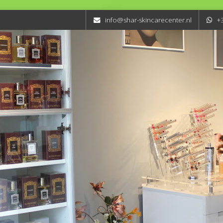
info@shar-skincarecenter.nl
+